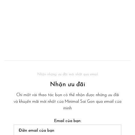
Nhận những ưu đãi mới nhất qua email
Nhận ưu đãi
Chỉ mất vài thao tác bạn có thể nhận được những ưu đãi
và khuyến mãi mới nhất của Minimal Sai Gon qua email của
mình
Email của bạn: