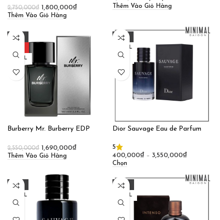
Thêm Vào Giỏ Hàng
1,800,000
₫
2,750,000
₫
Thêm Vào Giỏ Hàng
-34%
-27%
HOT
100ML
100ML
10ML
Burberry Mr. Burberry EDP
Dior Sauvage Eau de Parfum
5
1,690,000
₫
2,550,000
₫
400,000
₫
–
3,550,000
₫
Thêm Vào Giỏ Hàng
Chọn
-34%
-38%
100ML
125ML
10ML