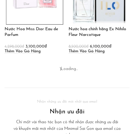
Nước Hoa Miss Dior Eau de
Nước hoa chính hãng Ex Nihilo
Parfum
Fleur Narcotique
3,100,000
₫
6,100,000
₫
4,298,000
₫
8,500,000
₫
Thêm Vào Giỏ Hàng
Thêm Vào Giỏ Hàng
Loading...
Nhận những ưu đãi mới nhất qua email
Nhận ưu đãi
Chỉ mất vài thao tác bạn có thể nhận được những ưu đãi
và khuyến mãi mới nhất của Minimal Sai Gon qua email của