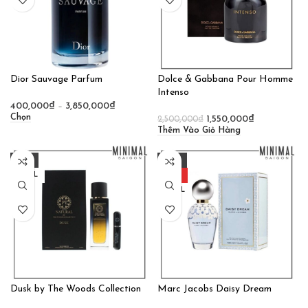
Dior Sauvage Parfum
Dolce & Gabbana Pour Homme
Intenso
400,000
₫
–
3,850,000
₫
Chọn
1,550,000
₫
2,500,000
₫
Thêm Vào Giỏ Hàng
-31%
-24%
100ML
HOT
100ML
10ML
Dusk by The Woods Collection
Marc Jacobs Daisy Dream