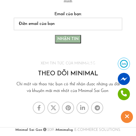
mình
Email của bạn:
XEM TIN TỨC CỦA MINIMALSG
Nhắn tin Zalo
THEO DÕI MINIMAL
Nhắn tin Messenger
Chỉ mất vài thao tác bạn có thể nhận được những ưu đãi
và khuyến mãi mới nhất của Minimal Sai Gon
Gọi Hotline
Minimal Sai Gon
2019
-Mimimalsg
. E-COMMERCE SOLUTIONS.