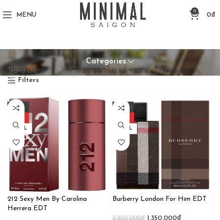
0
MENU
0
₫
Categories
Trang chủ
Sản phẩm được gắn thẻ “Mùa xuân”
Trang 2
Filters
-35%
-40%
HOT
HOT
100ML
100ML
212 Sexy Men By Carolina
Burberry London For Him EDT
Herrera EDT
1,350,000
₫
2,250,000
₫