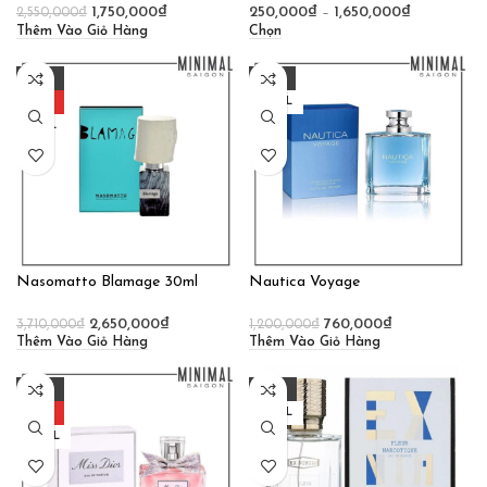
1,750,000
₫
250,000
₫
–
1,650,000
₫
2,550,000
₫
Thêm Vào Giỏ Hàng
Chọn
-29%
-37%
HOT
100ML
30ML
Nasomatto Blamage 30ml
Nautica Voyage
2,650,000
₫
760,000
₫
3,710,000
₫
1,200,000
₫
Thêm Vào Giỏ Hàng
Thêm Vào Giỏ Hàng
-28%
-28%
HOT
100ML
100ML