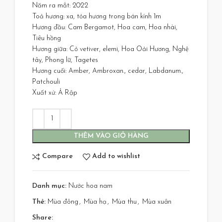
Năm ra mắt: 2022
Toả hương: xa, tỏa hương trong bán kính 1m
Hương đầu: Cam Bergamot, Hoa cam, Hoa nhài,
Tiêu hồng
Hương giữa: Cỏ vetiver, elemi, Hoa Oải Hương, Nghệ
tây, Phong lữ, Tagetes
Hương cuối: Amber, Ambroxan., cedar, Labdanum.,
Patchouli
Xuất xứ: Ả Rập
THÊM VÀO GIỎ HÀNG
Compare
Add to wishlist
Danh mục:
Nước hoa nam
Thẻ:
Mùa đông
,
Mùa hạ
,
Mùa thu
,
Mùa xuân
Share: