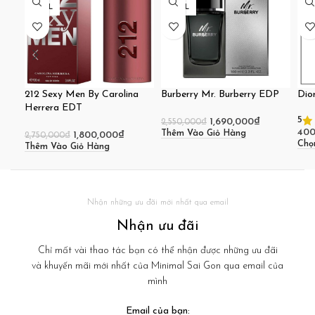
100ML
100ML
10
212 Sexy Men By Carolina
Burberry Mr. Burberry EDP
Dio
Herrera EDT
5
1,690,000
₫
2,550,000
₫
400
Thêm Vào Giỏ Hàng
1,800,000
₫
2,750,000
₫
Chọ
Thêm Vào Giỏ Hàng
Nhận những ưu đãi mới nhất qua email
Nhận ưu đãi
Chỉ mất vài thao tác bạn có thể nhận được những ưu đãi
và khuyến mãi mới nhất của Minimal Sai Gon qua email của
mình
Email của bạn: