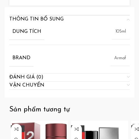
THÔNG TIN BỔ SUNG
DUNG TÍCH
105ml
BRAND
Armaf
ĐÁNH GIÁ (0)
VẬN CHUYỂN
Sản phẩm tương tự
-35%
-34%
-2
HOT
HOT
10