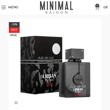
0
MENU
0
₫
-39%
HOT
105ML
Click to enlarge