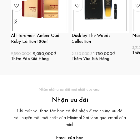
Al Haramain Amber Oud
Dusk by The Woods
Nas
Ruby Edition 120ml
Collection
3,71
Thê
2,050,000
₫
1,750,000
₫
2,590,000
₫
2,550,000
₫
Thêm Vào Giỏ Hàng
Thêm Vào Giỏ Hàng
Nhận những ưu đãi mới nhất qua email
Nhận ưu đãi
Chỉ mất vài thao tác bạn có thể nhận được những ưu đãi
và khuyến mãi mới nhất của Minimal Sai Gon qua email của
mình
Email của bạn: