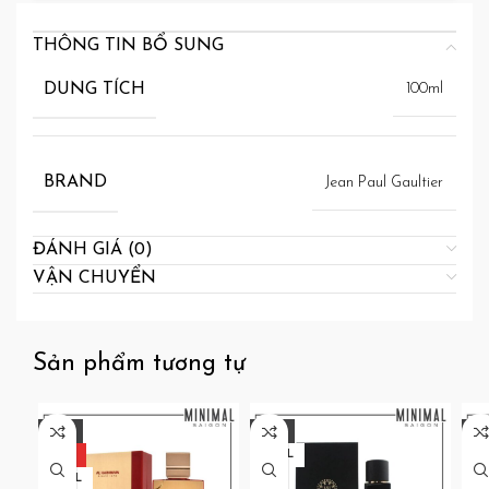
THÔNG TIN BỔ SUNG
DUNG TÍCH
100ml
BRAND
Jean Paul Gaultier
ĐÁNH GIÁ (0)
VẬN CHUYỂN
Sản phẩm tương tự
-21%
-31%
-2
HOT
100ML
H
120ML
30