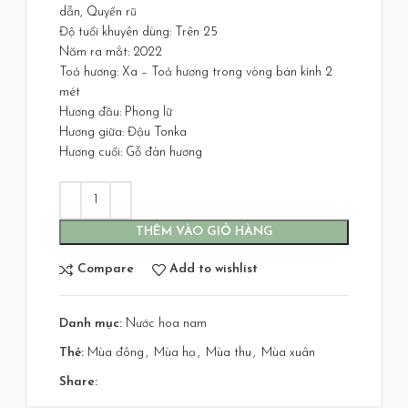
dẫn, Quyến rũ
Độ tuổi khuyên dùng: Trên 25
Năm ra mắt: 2022
Toả hương: Xa – Toả hương trong vòng bán kính 2
mét
Hương đầu: Phong lữ
Hương giữa: Đậu Tonka
Hương cuối: Gỗ đàn hương
THÊM VÀO GIỎ HÀNG
Compare
Add to wishlist
Danh mục:
Nước hoa nam
Thẻ:
Mùa đông
,
Mùa hạ
,
Mùa thu
,
Mùa xuân
Share: