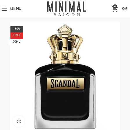
0
MENU
0
₫
-30%
HOT
100ML
Click to enlarge