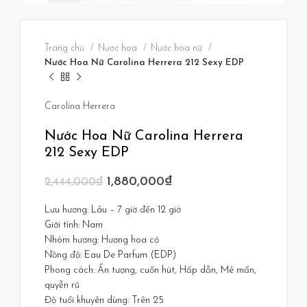
Trang chủ
Nước hoa
Nước hoa nữ
Nước Hoa Nữ Carolina Herrera 212 Sexy EDP
Carolina Herrera
Nước Hoa Nữ Carolina Herrera
212 Sexy EDP
1,880,000
₫
2,444,000
₫
Lưu hương: Lâu – 7 giờ đến 12 giờ
Giới tính: Nam
Nhóm hương: Hương hoa cỏ
Nồng độ: Eau De Parfum (EDP)
Phong cách: Ấn tượng, cuốn hút, Hấp dẫn, Mê mẩn,
quyễn rũ
Độ tuổi khuyên dùng: Trên 25