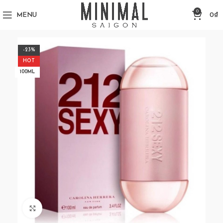
0
MENU
0
₫
-23%
HOT
100ML
Click to enlarge