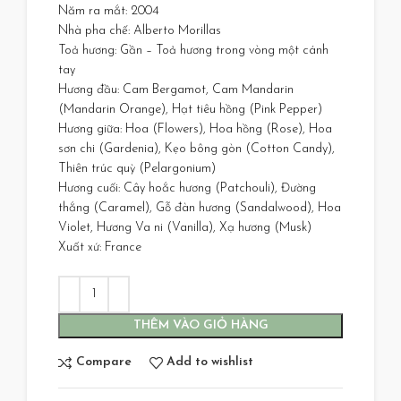
Năm ra mắt: 2004
Nhà pha chế: Alberto Morillas
Toả hương: Gần – Toả hương trong vòng một cánh
tay
Hương đầu: Cam Bergamot, Cam Mandarin
(Mandarin Orange), Hạt tiêu hồng (Pink Pepper)
Hương giữa: Hoa (Flowers), Hoa hồng (Rose), Hoa
sơn chi (Gardenia), Kẹo bông gòn (Cotton Candy),
Thiên trúc quỳ (Pelargonium)
Hương cuối: Cây hoắc hương (Patchouli), Đường
thắng (Caramel), Gỗ đàn hương (Sandalwood), Hoa
Violet, Hương Va ni (Vanilla), Xạ hương (Musk)
Xuất xứ: France
THÊM VÀO GIỎ HÀNG
Compare
Add to wishlist