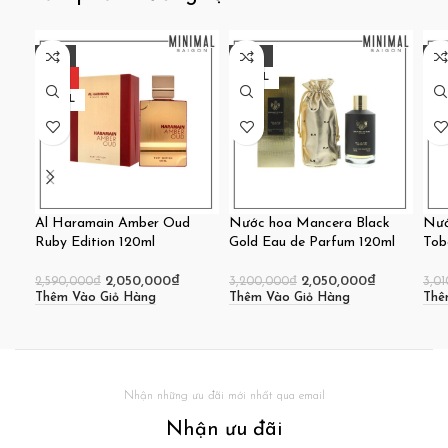
-21%
-36%
-2
HOT
100ML
H
120ML
12
Al Haramain Amber Oud
Nước hoa Mancera Black
Nướ
Ruby Edition 120ml
Gold Eau de Parfum 120ml
Tob
2,050,000
₫
2,050,000
₫
2,590,000
₫
3,200,000
₫
3,0
Thêm Vào Giỏ Hàng
Thêm Vào Giỏ Hàng
Thê
Nhận những ưu đãi mới nhất qua email
Nhận ưu đãi