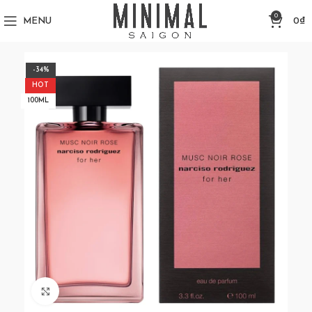
0
MENU
0
₫
-34%
HOT
100ML
Click to enlarge