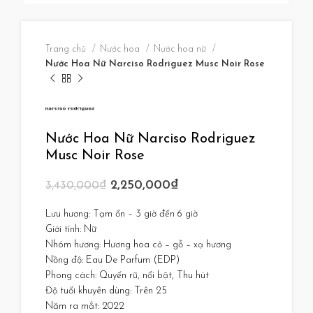
Trang chủ
Nước hoa
Nước hoa nữ
Nước Hoa Nữ Narciso Rodriguez Musc Noir Rose
Nước Hoa Nữ Narciso Rodriguez
Musc Noir Rose
2,250,000
₫
3,430,000
₫
Lưu hương: Tạm ổn – 3 giờ đến 6 giờ
Giới tính: Nữ
Nhóm hương: Hương hoa cỏ – gỗ – xạ hương
Nồng độ: Eau De Parfum (EDP)
Phong cách: Quyến rũ, nổi bật, Thu hút
Độ tuổi khuyên dùng: Trên 25
Năm ra mắt: 2022