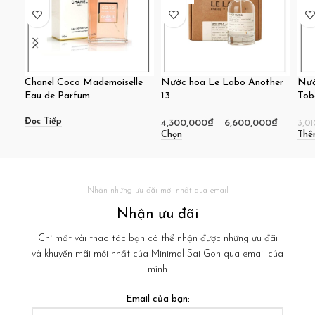
Chanel Coco Mademoiselle
Nước hoa Le Labo Another
Nướ
Eau de Parfum
13
Tob
Đọc Tiếp
4,300,000
₫
–
6,600,000
₫
3,0
Chọn
Thê
Nhận những ưu đãi mới nhất qua email
Nhận ưu đãi
Chỉ mất vài thao tác bạn có thể nhận được những ưu đãi
và khuyến mãi mới nhất của Minimal Sai Gon qua email của
mình
Email của bạn: