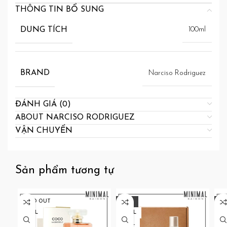
THÔNG TIN BỔ SUNG
DUNG TÍCH
100ml
BRAND
Narciso Rodriguez
ĐÁNH GIÁ (0)
ABOUT NARCISO RODRIGUEZ
VẬN CHUYỂN
Sản phẩm tương tự
SOLD OUT
-23%
-2
100ML
100ML
H
50ML
12