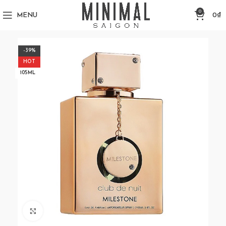
0
MENU
0
₫
-39%
HOT
105ML
Click to enlarge