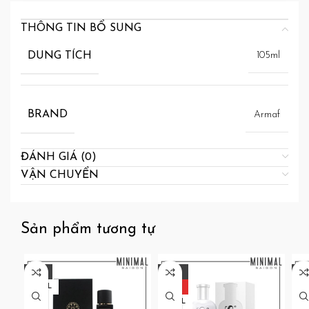
THÔNG TIN BỔ SUNG
DUNG TÍCH
105ml
BRAND
Armaf
ĐÁNH GIÁ (0)
VẬN CHUYỂN
Sản phẩm tương tự
-31%
-29%
-3
100ML
HOT
10
100ML