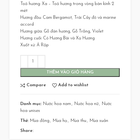
Toả hương: Xa – Toả hương trong vòng bán kính 2
mét
Hương đầu: Cam Bergamot, Trái Cây đỏ và marine
accord
Hương giữa: Gỗ đàn hương, Gỗ Trắng, Violet
Hương cuối: Cỏ Hương Bài và Xạ Hương
Xuất xứ: Ả Rập
THÊM VÀO GIỎ HÀNG
Compare
Add to wishlist
Danh mục:
Nước hoa nam
,
Nước hoa nữ
,
Nước
hoa unisex
Thẻ:
Mùa đông
,
Mùa hạ
,
Mùa thu
,
Mùa xuân
Share: