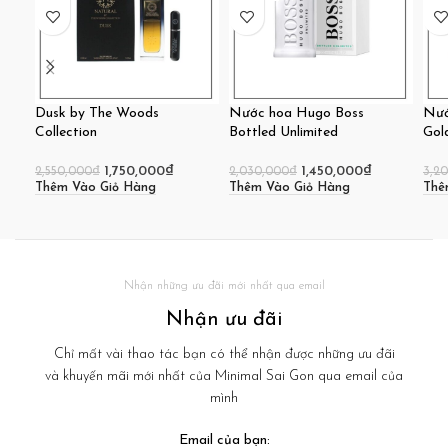
Dusk by The Woods
Nước hoa Hugo Boss
Nướ
Collection
Bottled Unlimited
Gol
1,750,000
₫
1,450,000
₫
2,550,000
₫
2,030,000
₫
3,2
Thêm Vào Giỏ Hàng
Thêm Vào Giỏ Hàng
Thê
Nhận những ưu đãi mới nhất qua email
Nhận ưu đãi
Chỉ mất vài thao tác bạn có thể nhận được những ưu đãi
và khuyến mãi mới nhất của Minimal Sai Gon qua email của
mình
Email của bạn: