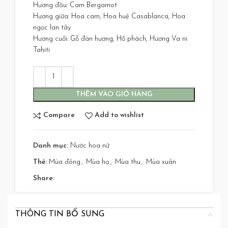
Hương đầu: Cam Bergamot
Hương giữa: Hoa cam, Hoa huệ Casablanca, Hoa
ngọc lan tây
Hương cuối: Gỗ đàn hương, Hổ phách, Hương Va ni
Tahiti
THÊM VÀO GIỎ HÀNG
Compare
Add to wishlist
Danh mục:
Nước hoa nữ
Thẻ:
Mùa đông
,
Mùa hạ
,
Mùa thu
,
Mùa xuân
Share:
THÔNG TIN BỔ SUNG