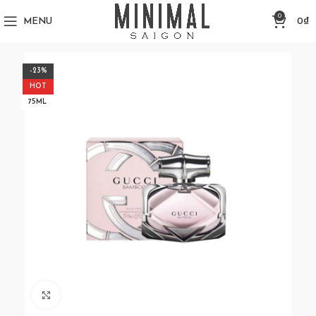
0
MENU
0
₫
-23%
HOT
75ML
Click to enlarge