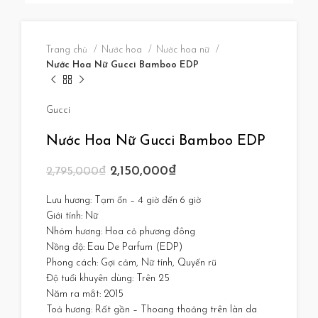
Trang chủ
Nước hoa
Nước hoa nữ
Nước Hoa Nữ Gucci Bamboo EDP
Gucci
Nước Hoa Nữ Gucci Bamboo EDP
2,150,000
₫
2,795,000
₫
Lưu hương: Tạm ổn – 4 giờ đến 6 giờ
Giới tính: Nữ
Nhóm hương: Hoa cỏ phương đông
Nồng độ: Eau De Parfum (EDP)
Phong cách: Gợi cảm, Nữ tính, Quyến rũ
Độ tuổi khuyên dùng: Trên 25
Năm ra mắt: 2015
Toả hương: Rất gần – Thoang thoảng trên làn da