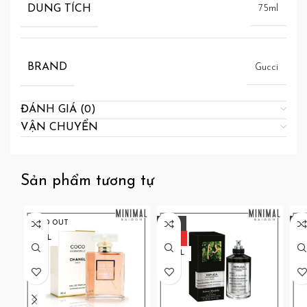
DUNG TÍCH
75ml
BRAND
Gucci
ĐÁNH GIÁ (0)
VẬN CHUYỂN
Sản phẩm tương tự
SOLD OUT
-27%
-2
100ML
HOT
10
100ML
50