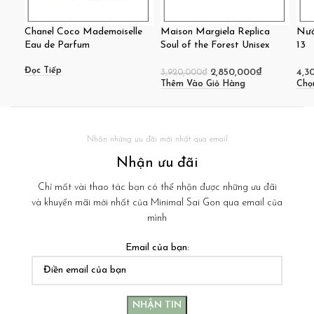
Chanel Coco Mademoiselle
Maison Margiela Replica
Nướ
Eau de Parfum
Soul of the Forest Unisex
13
Đọc Tiếp
2,850,000
₫
4,3
3,920,000
₫
Thêm Vào Giỏ Hàng
Chọ
Nhận những ưu đãi mới nhất qua email
Nhận ưu đãi
Chỉ mất vài thao tác bạn có thể nhận được những ưu đãi
và khuyến mãi mới nhất của Minimal Sai Gon qua email của
mình
Email của bạn: