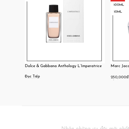
100ML
10ML
Dolce & Gabbana Anthology L’Imperatrice
Marc Jac
Đọc Tiếp
250,000
₫
Chọn
Nhận những ưu đãi mới nhất