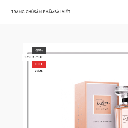
TRANG CHỦ
SẢN PHẨM
BÀI VIẾT
-29%
SOLD OUT
HOT
75ML