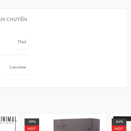
ẬN CHUYỂN
75ml
Lancôme
-29%
-24%
HOT
HOT