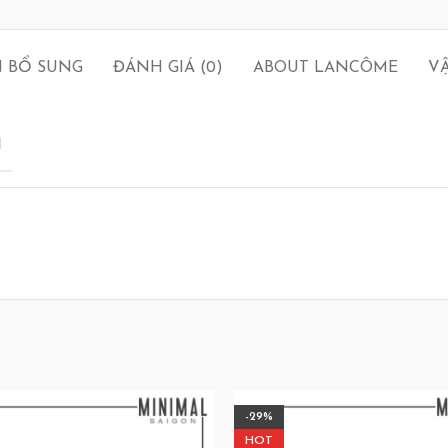
N BỔ SUNG
ĐÁNH GIÁ (0)
ABOUT LANCÔME
V
H
-29%
HOT