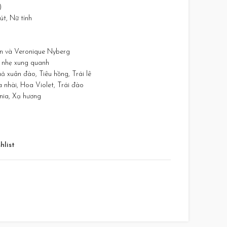
)
t, Nữ tính
n và Veronique Nyberg
 nhẹ xung quanh
xuân đào, Tiêu hồng, Trái lê
 nhài, Hoa Violet, Trái đào
inia, Xạ hương
hlist