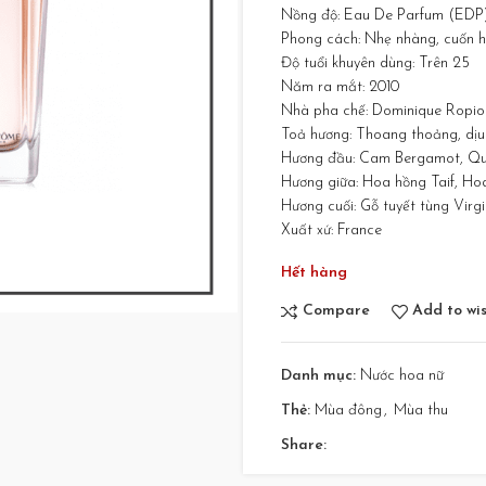
Nồng độ: Eau De Parfum (EDP
Phong cách: Nhẹ nhàng, cuốn hú
Độ tuổi khuyên dùng: Trên 25
Năm ra mắt: 2010
Nhà pha chế: Dominique Ropio
Toả hương: Thoang thoảng, dịu
Hương đầu: Cam Bergamot, Quả 
Hương giữa: Hoa hồng Taif, Hoa
Hương cuối: Gỗ tuyết tùng Virg
Xuất xứ: France
Hết hàng
Compare
Add to wis
Danh mục:
Nước hoa nữ
Thẻ:
Mùa đông
,
Mùa thu
Share: