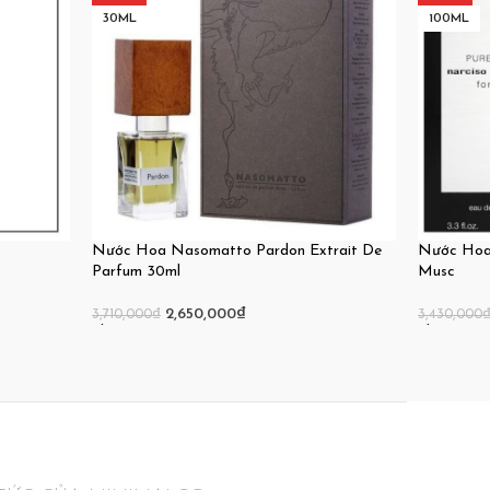
30ML
100ML
Nước Hoa Nasomatto Pardon Extrait De
Nước Hoa 
Parfum 30ml
Musc
2,650,000
₫
3,710,000
₫
3,430,000
Thêm Vào Giỏ Hàng
Thêm Vào 