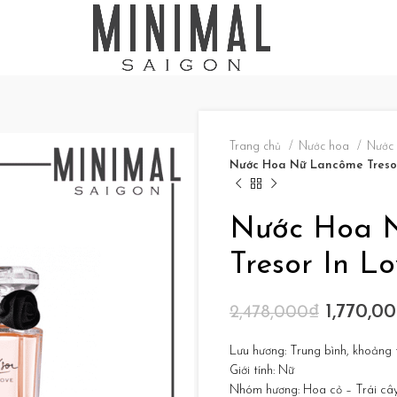
Trang chủ
Nước hoa
Nước
Nước Hoa Nữ Lancôme Tresor
Nước Hoa 
Tresor In L
1,770,0
2,478,000
₫
Lưu hương: Trung bình, khoảng t
Giới tính: Nữ
Nhóm hương: Hoa cỏ – Trái câ