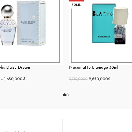
30ML
obs Daisy Dream
Nasomatto Blamage 30ml
–
1,650,000
₫
2,650,000
₫
3,710,000
₫
Thêm Vào Giỏ Hàng
 qua email