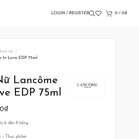
LOGIN / REGISTER
0
/
0
₫
 hoa nữ
 In Love EDP 75ml
Nữ Lancôme
ove EDP 75ml
00
₫
ừ 6 đến 8 tiếng
y – Thực phẩm