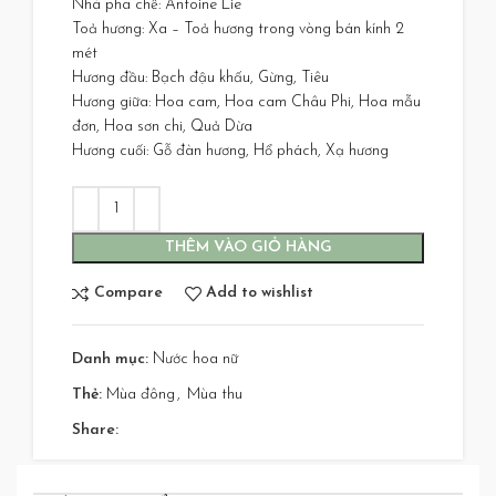
Nhà pha chế: Antoine Lie
Toả hương: Xa – Toả hương trong vòng bán kính 2
mét
Hương đầu: Bạch đậu khấu, Gừng, Tiêu
Hương giữa: Hoa cam, Hoa cam Châu Phi, Hoa mẫu
đơn, Hoa sơn chi, Quả Dừa
Hương cuối: Gỗ đàn hương, Hổ phách, Xạ hương
THÊM VÀO GIỎ HÀNG
Compare
Add to wishlist
Danh mục:
Nước hoa nữ
Thẻ:
Mùa đông
,
Mùa thu
Share: