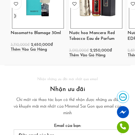
Nasomatto Blamage 30ml
Nước hoa Mancera Red
Nướ
Tobacco Eau de Parfum
ED
2,650,000
₫
3,710,000
₫
Thêm Vào Giỏ Hàng
2,250,000
₫
3,010,000
₫
2,8
Thêm Vào Giỏ Hàng
Thê
Nhận những ưu đãi mới nhất qua email
Nhận ưu đãi
Nhắn tin Zalo
Chỉ mất vài thao tác bạn có thể nhận được những ưu đãi
và khuyến mãi mới nhất của Minimal Sai Gon qua email của
Nhắn tin Messenger
mình
Email của bạn:
Gọi Hotline