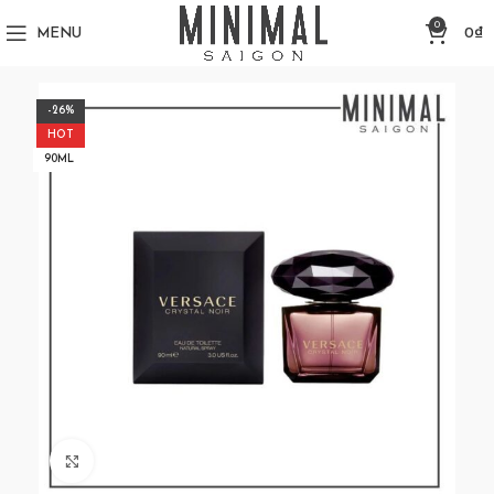
0
MENU
0
₫
-26%
HOT
90ML
Click to enlarge