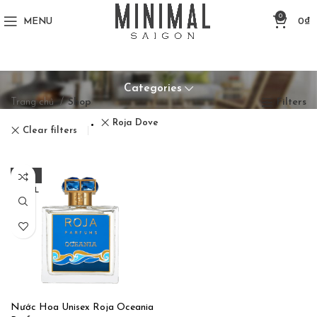
0
MENU
0
₫
Categories
Trang chủ
Shop
Filters
Roja Dove
Clear filters
-29%
100ML
10ML
Nước Hoa Unisex Roja Oceania